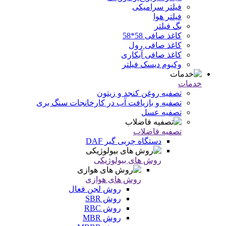
فیلتر سرامیکی
فیلتر هوا
بگ فیلتر
کاغذ صافی 58*58
کاغذ صافی رول
کاغذ صافی آبکاری
وکیوم دیسک فیلتر
خدمات
تصفیه روغن کنجد و زیتون
تصفیه و بازیافت آب در کارخانجات سنگ بری
تصفیه عسل
تصفیه فاضلاب
دستگاه چربی گیر DAF
روش های بیولوژیکی
روش های هوازی
روش لجن فعال
روش SBR
روش RBC
روش MBR