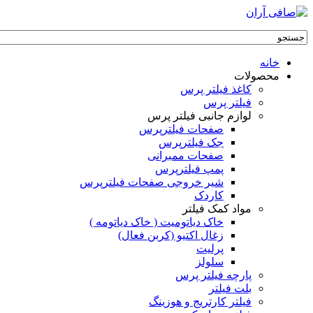
خانه
محصولات
کاغذ فیلتر پرس
فیلتر پرس
لوازم جانبی فیلتر پرس
صفحات فیلترپرس
جک فیلترپرس
صفحات ممبرانی
پمپ فیلترپرس
شیر خروجی صفحات فیلترپرس
کاردک
مواد کمک فیلتر
خاک دیاتومیت ( خاک دیاتومه )
زغال اکتیو (کربن فعال)
پرلیت
سلولز
پارچه فیلتر پرس
بلت فیلتر
فیلتر کارتریج و هوزینگ