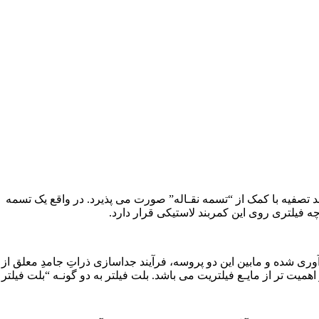
 است که در آن فرآيند تصفيه با کمک از “تسمه نقـاله” صورت می پذيرد. در واقع ی
 فیلتری روی اين کمربند لاستیکی قرار دارد.
 شده و مابين اين دو پروسه، فرآيند جداسازی ذراتِ جامدِ معلق از م
همیت تر از مایـع فیلتریت می باشد. بلت فيلتر به دو گونـه “بلت فیلت