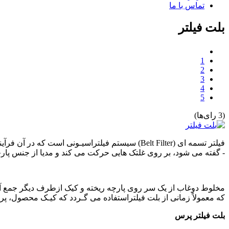
تماس با ما
بلت فیلتر
1
2
3
4
5
(3 رای‌ها)
فيلتر تسمه ای (Belt Filter) سیستم فيلتراسیـونی
- گفته می شود، بر روی غلتک هایی حرکت می کند و مدیا از جنس پارچه
مخلوط دوغاب از یک سر روی پارچه ريخته و کیک ازطرف دیگر جمع آوری
که معمولاً زمانی از بلت فيلتراستفاده می گـردد که کیـک محصول، پر ا
بلت فیلتر پرس