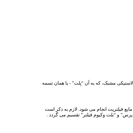
ک تسمه لاستیکی مشبک، که به آن “بِلت” - یا همان تسمه
ايع فيلتريت انجام می شود. لازم به ذکر است
ر پرس” و “بلت وکيوم فيلتر” تقسيم می گردد .