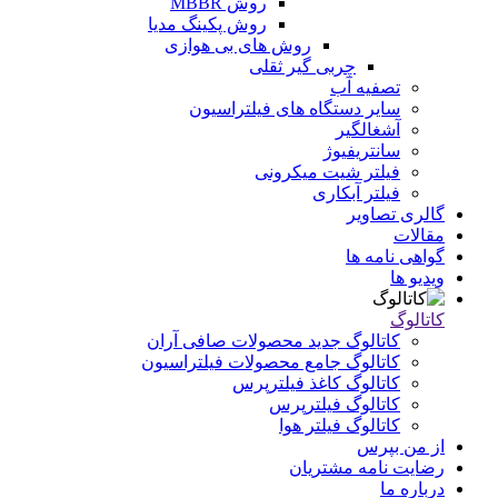
روش MBBR
روش پکینگ مدیا
روش های بی هوازی
چربی گیر ثقلی
تصفیه آب
سایر دستگاه های فیلتراسیون
آشغالگیر
سانتریفیوژ
فیلتر شیت میکرونی
فیلتر آبکاری
گالری تصاویر
مقالات
گواهی نامه ها
ویدیو ها
کاتالوگ
کاتالوگ جدید محصولات صافی آران
کاتالوگ جامع محصولات فیلتراسیون
کاتالوگ کاغذ فیلترپرس
کاتالوگ فیلترپرس
کاتالوگ فیلتر هوا
از من بپرس
رضایت نامه مشتریان
درباره ما