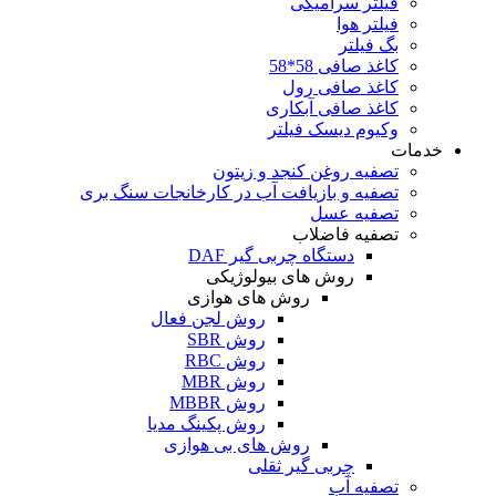
فیلتر سرامیکی
فیلتر هوا
بگ فیلتر
کاغذ صافی 58*58
کاغذ صافی رول
کاغذ صافی آبکاری
وکیوم دیسک فیلتر
خدمات
تصفیه روغن کنجد و زیتون
تصفیه و بازیافت آب در کارخانجات سنگ بری
تصفیه عسل
تصفیه فاضلاب
دستگاه چربی گیر DAF
روش های بیولوژیکی
روش های هوازی
روش لجن فعال
روش SBR
روش RBC
روش MBR
روش MBBR
روش پکینگ مدیا
روش های بی هوازی
چربی گیر ثقلی
تصفیه آب