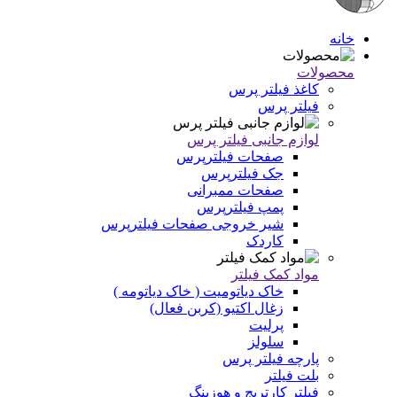
خانه
محصولات
کاغذ فیلتر پرس
فیلتر پرس
لوازم جانبی فیلتر پرس
صفحات فیلترپرس
جک فیلترپرس
صفحات ممبرانی
پمپ فیلترپرس
شیر خروجی صفحات فیلترپرس
کاردک
مواد کمک فیلتر
خاک دیاتومیت ( خاک دیاتومه )
زغال اکتیو (کربن فعال)
پرلیت
سلولز
پارچه فیلتر پرس
بلت فیلتر
فیلتر کارتریج و هوزینگ