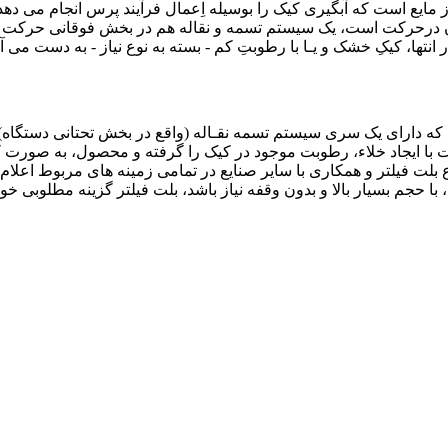
 جداسازی و تصفیه جامد از مایع است که آبگیری کیک را بوسیله اِعمال فرآیند پرس انج
آن درحرکت است، یک سیستم تسمه و نقاله هم در بخش فوقانی حرکت م
ها، کیکِ خشک و یـا با رطوبتِ کم - بسته به نوع نیاز - به دست می آی
Vacuum Be) در واقع بلت فیلتری است که دارای یک سری سیستم تسمه نقـاله (واقع در بخش ت
 با ایجاد خلاء، رطوبت موجود در کیک را گرفته و محصول، به صور
ع بلت فیلتر و همکاری با سایر صنایع در تمامی زمینه های مربوط اع
 حجم بسیار بالا و بدون وقفه نیاز باشد، بلت فیلتر گزینه مطلوبی خواه